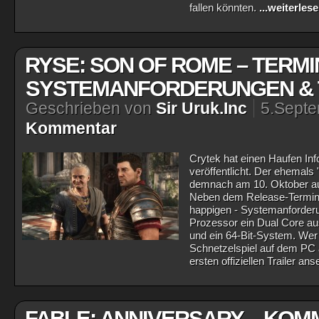
fallen könnten.
...weiterles
RYSE: SON OF ROME – TERMI
SYSTEMANFORDERUNGEN & 
Geschrieben von
Sir Uruk.Inc
5.Sept
Kommentar
Crytek hat einen Haufen In
veröffentlicht. Der ehemals 
demnach am 10. Oktober au
Neben dem Release-Termin 
happigen - Systemanforder
Prozessor ein Dual Core au
und ein 64-Bit-System. Wer 
Schnetzelspiel auf dem PC a
ersten offiziellen Trailer a
FABLE: ANNIVERSARY – KOM