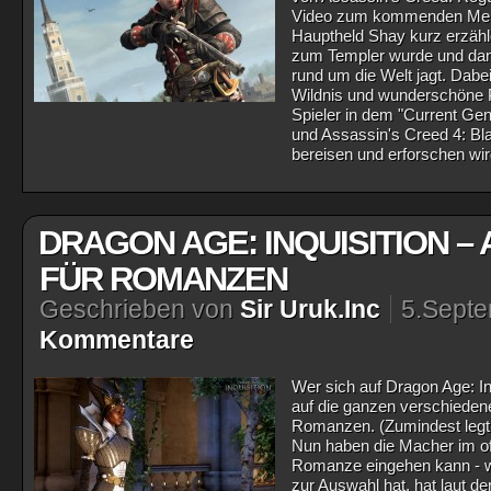
Video zum kommenden Meuche
Hauptheld Shay kurz erzäh
zum Templer wurde und dann
rund um die Welt jagt. Dabe
Wildnis und wunderschöne P
Spieler in dem "Current Ge
und Assassin's Creed 4: Bla
bereisen und erforschen wi
DRAGON AGE: INQUISITION –
FÜR ROMANZEN
Geschrieben von
Sir Uruk.Inc
5.Sept
Kommentare
Wer sich auf Dragon Age: Inq
auf die ganzen verschieden
Romanzen. (Zumindest legt e
Nun haben die Macher im of
Romanze eingehen kann - w
zur Auswahl hat, hat laut de