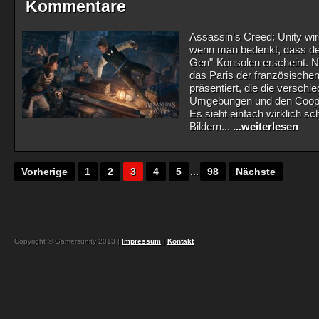
Kommentare
Assassin's Creed: Unity wi
wenn man bedenkt, dass der
Gen"-Konsolen erscheint. Nu
das Paris der französische
präsentiert, die die verschi
Umgebungen und den Coop-
Es sieht einfach wirklich sc
Bildern...
...weiterlesen
Vorherige
1
2
3
4
5
...
98
Nächste
Copyright © Gamersunity 2013 |
Impressum
|
Kontakt