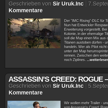
Geschrieben von
Sir Uruk.Inc
7.Sept
Kommentare
Der "IMC Rising"-DLC für Ti
Nun hat Entwickler Respawn
Erweiterung vorgestellt. Be
Kolonie, in der ehemalige T
soll die Map einen Mix aus 
Titanen austoben dürfen - 
handeln. Wer als Pilot nicht
unter der Map herumsprinten
rennen. Zwischen den weite
noch Ziplines.
...weiterlese
ASSASSIN’S CREED: ROGUE 
Geschrieben von
Sir Uruk.Inc
5.Sept
Kommentare
Wir wollen mehr Trailer - un
von Assassin's Creed: Rog