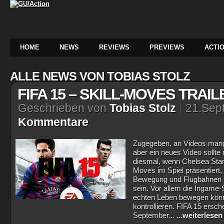
HOME
NEWS
REVIEWS
PREVIEWS
ACTIO
ALLE NEWS VON TOBIAS STOLZ
FIFA 15 – SKILL-MOVES TRAIL
Geschrieben von
Tobias Stolz
21.Sep
Kommentare
Zugegeben, an Videos mange
aber ein neues Video sollt
diesmal, wenn Chelsea Star
Moves im Spiel präsentiert, 
Bewegung und Flugbahnen so
sein. Vor allem die Ingame-S
echten Leben bewegen könn
kontrollieren. FIFA 15 ers
September...
...weiterlesen