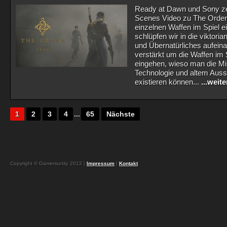
Ready at Dawn und Sony zeig
Scenes Video zu The Order 
einzelnen Waffen im Spiel 
schlüpfen wir in die viktori
und Übernatürliches aufeina
verstärkt um die Waffen im 
eingehen, wieso man die M
Technologie und altem Ausse
existieren können...
...weit
1
2
3
4
...
65
Nächste
Copyright © Gamersunity 2013 |
Impressum
|
Kontakt