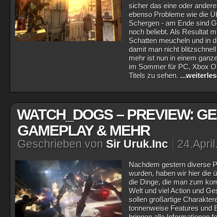
sicher das eine oder ande
ebenso Probleme wie die Übe
Schergen - am Ende sind Go
noch beliebt. Als Resultat 
Schatten meucheln und in d
damit man nicht blitzschnel
mehr ist nun in einem gan
im Sommer für PC, Xbox On
Titels zu sehen.
...weiterle
WATCH_DOGS – PREVIEW: GE
GAMEPLAY & MEHR
Geschrieben von
Sir Uruk.Inc
24.Apri
Nachdem gestern diverse P
wurden, haben wir hier die
die Dinge, die man zum kom
Welt und viel Action und G
sollen großartige Charaktere
tonnenweise Features und E