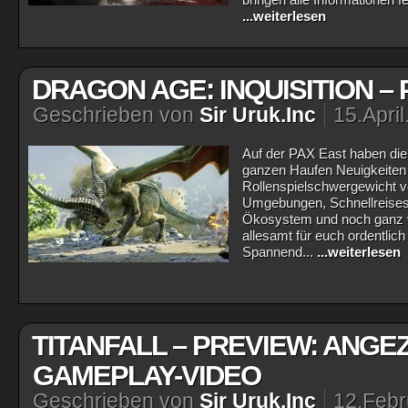
bringen alle Informationen f
...weiterlesen
DRAGON AGE: INQUISITION –
Geschrieben von
Sir Uruk.Inc
15.Apri
Auf der PAX East haben die
ganzen Haufen Neuigkeit
Rollenspielschwergewicht v
Umgebungen, Schnellreises
Ökosystem und noch ganz vie
allesamt für euch ordentli
Spannend...
...weiterlesen
TITANFALL – PREVIEW: ANGE
GAMEPLAY-VIDEO
Geschrieben von
Sir Uruk.Inc
12.Febr