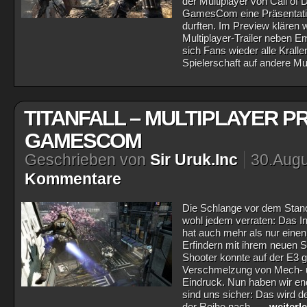
der Multiplayer von Call of 
GamesCom eine Präsentatio
durften. Im Preview klären 
Multiplayer-Trailer neben 
sich Fans wieder alle Krall
Spielerschaft auf andere Mult
TITANFALL – MULTIPLAYER P
GAMESCOM
Geschrieben von
Sir Uruk.Inc
30.Augu
Kommentare
Die Schlange vor dem Stand
wohl jedem verraten: Das In
hat auch mehr als nur einen
Erfindern mit ihrem neuen 
Shooter konnte auf der E3 
Verschmelzung von Mech- und
Eindruck. Nun haben wir end
sind uns sicher: Das wird d