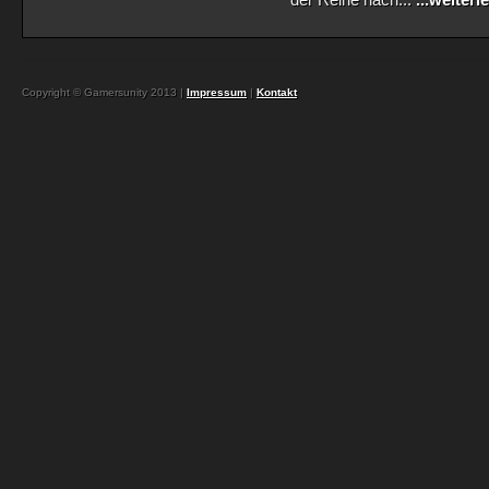
der Reihe nach...
...weiterl
Copyright © Gamersunity 2013 |
Impressum
|
Kontakt