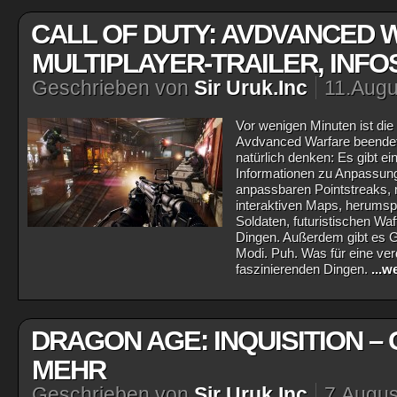
CALL OF DUTY: AVDVANCED 
MULTIPLAYER-TRAILER, INFO
Geschrieben von
Sir Uruk.Inc
11.Augu
Vor wenigen Minuten ist die 
Avdvanced Warfare beendet
natürlich denken: Es gibt ei
Informationen zu Anpassung
anpassbaren Pointstreaks, 
interaktiven Maps, herums
Soldaten, futuristischen Wa
Dingen. Außerdem gibt es 
Modi. Puh. Was für eine ve
faszinierenden Dingen.
...w
DRAGON AGE: INQUISITION – 
MEHR
Geschrieben von
Sir Uruk.Inc
7.Augus