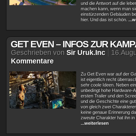
und die Antwort auf die leb
machen kann, wenn man sich
einstürzenden Gebäuden bef
hier. Und das ist schön.
...
GET EVEN – INFOS ZUR KAM
Geschrieben von
Sir Uruk.Inc
16.Augu
Kommentare
Zu Get Even war auf der G
ist eigentlich recht überras
sehr coole Ideen. Neben eine
unbedingt hohe Hardware-An
ersten Trailer und den Scr
und die Geschichte eine gute
von gleich zwei Charakteren
keine genaue Erinnerung dar
zweute Charakter hat ihn i
...weiterlesen