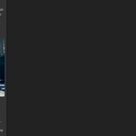
on
n
r
t,
re