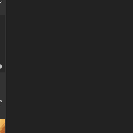
z:
es
-