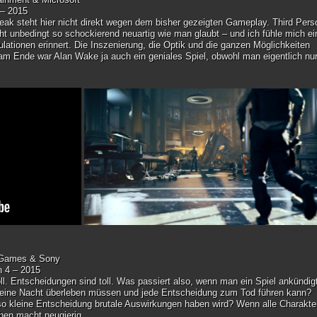
 – 2015
eak steht hier nicht direkt wegen dem bisher gezeigten Gameplay. Third Pers
ht unbedingt so schockierend neuartig wie man glaubt – und ich fühle mich ei
lationen erinnert. Die Inszenierung, die Optik und die ganzen Möglichkeiten
am Ende war Alan Wake ja auch ein geniales Spiel, obwohl man eigentlich nu
 Games & Sony
n 4 – 2015
toll. Entscheidungen sind toll. Was passiert also, wenn man ein Spiel ankündig
 eine Nacht überleben müssen und jede Entscheidung zum Tod führen kann?
so kleine Entscheidung brutale Auswirkungen haben wird? Wenn alle Charakte
hen macht neugierig.