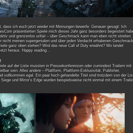
, dass ich euch jetzt wieder mit Meinungen bewerfe. Genauer gesagt: Ich
esCom präsentierten Spiele mich dieses Jahr ganz besonders begeistert hab
jektiv und grenzenlos unfair – über Geschmack kann man eben nicht streiten.
r nicht meinen supergenialen und über jeden Verdacht erhabenen Geschmac
piele ganz oben stehen? Wird das neue Call of Duty erwähnt? Wo landet
d jetzt heraus. Happy reading…
!
piele auf der Liste mussten in Pressekonferenzen oder zumindest Trailern mit
lbar sein. Alles andere – Plattform, Plattform-Exklusivität, Publisher,
nd vollkommen egal. Ein paar hoch gehandelte Titel sind trotzdem von der Lis
 Siege und Mirror’s Edge wurden beispielsweise nicht einmal mit einem Traile