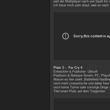
weil der Multiplayer nach viel Spaß für
Ich freue mich sehr drauf, weil es nach
Platz 3 – Far Cry 4
Entwickler & Publisher
: Ubisoft
Plattform & Release-Termin
: PC, Plays
Warum es hier steht
: Battlefield Hardl
noch mehr cineastische und dabei frei
noch keine Türme oder sonstige Dinge z
Titel einen Platz auf dem Treppchen.