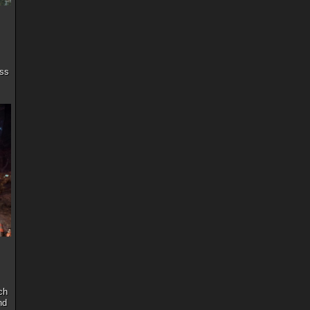
ass
ch
nd