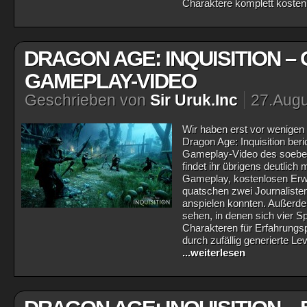
Charaktere komplett kosten
DRAGON AGE: INQUISITION –
GAMEPLAY-VIDEO
Geschrieben von
Sir Uruk.Inc
27.Augu
Wir haben erst vor wenige
Dragon Age: Inquisition beri
Gameplay-Video des soeben
findet ihr übrigens deutlic
Gameplay, kostenlosen Erw
quatschen zwei Journalisten 
anspielen konnten. Außerd
sehen, in denen sich vier S
Charakteren für Erfahrungs
durch zufällig generierte Le
...weiterlesen