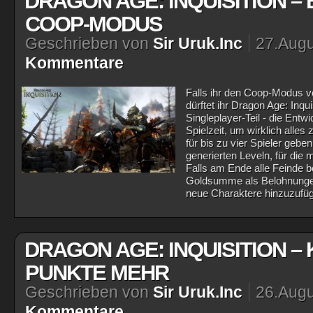
DRAGON AGE: INQUISITION – 
COOP-MODUS
Geschrieben von
Sir Uruk.Inc
27.Augu
Kommentare
Falls ihr den Coop-Modus v
dürftet ihr Dragon Age: Inqu
Singleplayer-Teil - die Ent
Spielzeit, um wirklich alle
für bis zu vier Spieler gebe
generierten Leveln, für die
Falls am Ende alle Feinde b
Goldsumme als Belohnungen
neue Charaktere hinzuzufü
DRAGON AGE: INQUISITION –
PUNKTE MEHR
Geschrieben von
Sir Uruk.Inc
26.Augu
Kommentare