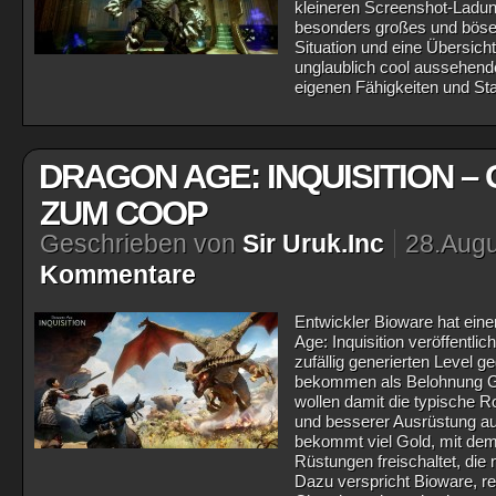
kleineren Screenshot-Ladun
besonders großes und böse
Situation und eine Übersicht
unglaublich cool aussehenden
eigenen Fähigkeiten und Sta
DRAGON AGE: INQUISITION –
ZUM COOP
Geschrieben von
Sir Uruk.Inc
28.Augu
Kommentare
Entwickler Bioware hat ein
Age: Inquisition veröffentlich
zufällig generierten Level 
bekommen als Belohnung G
wollen damit die typische R
und besserer Ausrüstung auf
bekommt viel Gold, mit de
Rüstungen freischaltet, di
Dazu verspricht Bioware, 