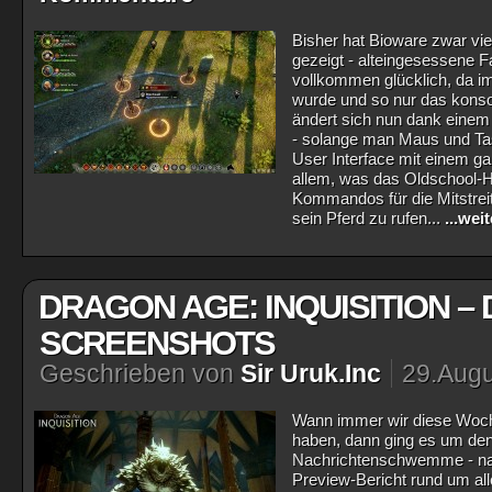
Bisher hat Bioware zwar vi
gezeigt - alteingesessene F
vollkommen glücklich, da i
wurde und so nur das konso
ändert sich nun dank einem
- solange man Maus und Tast
User Interface mit einem g
allem, was das Oldschool-H
Kommandos für die Mitstreit
sein Pferd zu rufen...
...wei
DRAGON AGE: INQUISITION –
SCREENSHOTS
Geschrieben von
Sir Uruk.Inc
29.Augu
Wann immer wir diese Woche
haben, dann ging es um de
Nachrichtenschwemme - na
Preview-Bericht rund um alle