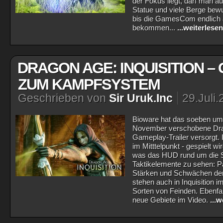
der Fokus liegt, darf man a
Statue und viele Berge bewu
bis die GamesCom endlich a
bekommen...
...weiterlesen
DRAGON AGE: INQUISITION –
ZUM KAMPFSYSTEM
Geschrieben von
Sir Uruk.Inc
29.Juli
Bioware hat das soeben um 
November verschobene Drag
Gameplay-Trailer versorgt.
im Mitttelpunkt - gespielt wi
was das HUD rund um die Ski
Taktikelemente zu sehen: Pa
Stärken und Schwächen der 
stehen auch in Inquisition i
Sorten von Feinden. Ebenfal
neue Gebiete im Video.
...