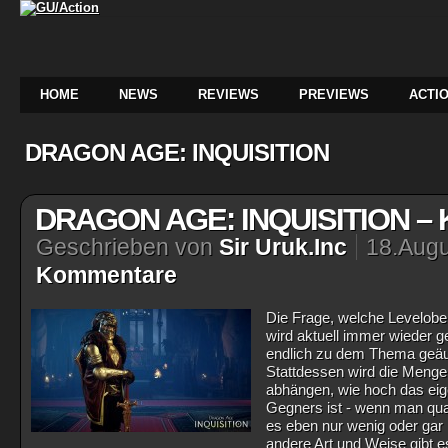
HOME
NEWS
REVIEWS
PREVIEWS
ACTIO
DRAGON AGE: INQUISITION
DRAGON AGE: INQUISITION – 
Geschrieben von
Sir Uruk.Inc
18.Augu
Kommentare
Die Frage, welche Leveloberg
wird aktuell immer wieder ge
endlich zu dem Thema geäuß
Stattdessen wird die Men
abhängen, wie hoch das eig
Gegners ist - wenn man quas
es eben nur wenig oder gar 
andere Art und Weise gibt 