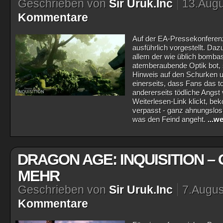
Geschrieben von
Sir Uruk.Inc
13.Augu
Kommentare
Auf der EA-Pressekonferenz
ausführlich vorgestellt. Da
allem der wie üblich bombast
atemberaubende Optik bot, 
Hinweis auf den Schurken u
einerseits, dass Fans das t
andererseits tödliche Angst
Weiterlesen-Link klickt, be
verpasst - ganz ahnungslos 
was den Feind angeht.
...w
DRAGON AGE: INQUISITION – 
MEHR
Geschrieben von
Sir Uruk.Inc
7.Augus
Kommentare