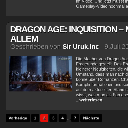
im Video. Und jetzt müsst i
Gameplay-Video nochmal a
DRAGON AGE: INQUISITION – 
ALLEM
Geschrieben von
Sir Uruk.Inc
9.Juli.2
Die Macher von Dragon Age: 
Fragerunde gestellt. Das Er
kleinerer Neuigkeiten, die
Umstand, dass man nach dem
könne über Romanzen, Char
Kampfinformationen und sons
auf dem aktuellsten Stand s
wisst, was man als Fan eben
...weiterlesen
Vorherige
1
2
3
4
...
7
Nächste