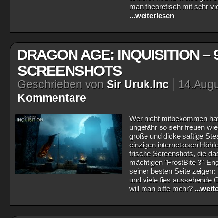
man theoretisch mit sehr vi
...weiterlesen
DRAGON AGE: INQUISITION – 
SCREENSHOTS
Geschrieben von
Sir Uruk.Inc
14.Augu
Kommentare
Wer nicht mitbekommen hat,
ungefähr so sehr freuen wi
große und dicke saftige Stea
einzigen internetlosen Höhl
frische Screenshots, die d
mächtigen "FrostBite 3"-Eng
seiner besten Seite zeigen:
und viele fies aussehende 
will man bitte mehr?
...weit