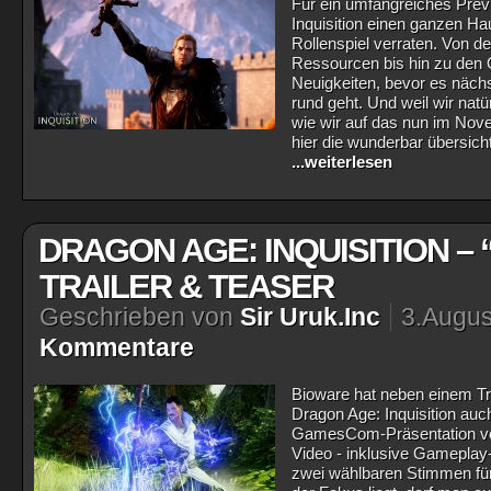
Für ein umfangreiches Prev
Inquisition einen ganzen 
Rollenspiel verraten. Von d
Ressourcen bis hin zu den 
Neuigkeiten, bevor es näc
rund geht. Und weil wir nat
wie wir auf das nun im Nov
hier die wunderbar übersicht
...weiterlesen
DRAGON AGE: INQUISITION – 
TRAILER & TEASER
Geschrieben von
Sir Uruk.Inc
3.Augus
Kommentare
Bioware hat neben einem Tr
Dragon Age: Inquisition auc
GamesCom-Präsentation verö
Video - inklusive Gameplay
zwei wählbaren Stimmen für