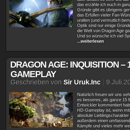
das erzähle ich euch in ga
Gründe gibt es übrigens gen
das Erfüllen vieler Fan-Wün
uralten (und vermutlich bem
Optik sind nur einige Gründ
die Welt von Dragon Age ga
Und so wünsche ich viel Spa
...weiterlesen
DRAGON AGE: INQUISITION – 
GAMEPLAY
Geschrieben von
Sir Uruk.Inc
9.Juli.2
Natürlich freuen wir uns seh
es besseres, als ganze 15 
Entwickler kommentiert hab
HD-Gameplay ist, wenn mit
absolute Lieblingscharakte
außerdem einen umfassende
Kämpfe und vieles mehr wer