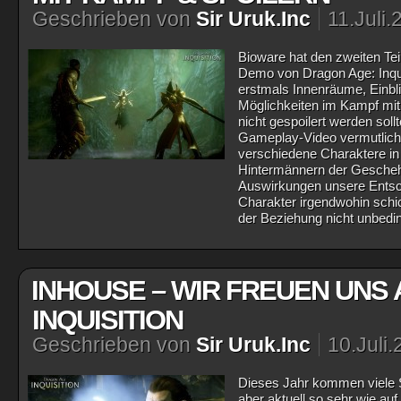
Geschrieben von
Sir Uruk.Inc
11.Juli.
Bioware hat den zweiten Tei
Demo von Dragon Age: Inquisi
erstmals Innenräume, Einbli
Möglichkeiten im Kampf mi
nicht gespoilert werden sollt
Gameplay-Video vermutlich 
verschiedene Charaktere in
Hintermännern der Gescheh
Auswirkungen unsere Entsc
Charakter irgendwohin schic
der Beziehung nicht unbedin
INHOUSE – WIR FREUEN UNS
INQUISITION
Geschrieben von
Sir Uruk.Inc
10.Juli
Dieses Jahr kommen viele Sp
aber aktuell so sehr wie au