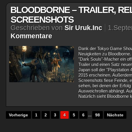
BLOODBORNE – TRAILER, RE
SCREENSHOTS
Geschrieben von
Sir Uruk.Inc
1.Sept
Kommentare
Dank der Tokyo Game Show
Neuigkeiten zu Bloodborne. 
"Dark Souls"-Macher ein off
Trailer und einen Satz neu
Japan soll der "Playstation
2015 erscheinen. Außerdem g
Screenshots fiese Feinde, 
sehen, bei denen der Erfolg
Ausweichrollen abhängt. Au
Natürlich sieht Bloodborne 
Vorherige
1
2
3
4
5
6
...
98
Nächste