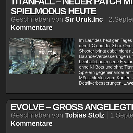
TITANFALL – NEUER PATCH M
SPIELMODUS HEUTE
Geschrieben von
Sir Uruk.Inc
2.Sept
Kommentare
Im Lauf des heutigen Tages e
dem PC und der Xbox One. D
Shooter bringt dabei nicht 
Balance-Verbesserungen und
beinhaltet auch neue Featur
ohne KI-Bots und ohne Titan
Spielern gegeneinander ant
Möglichkeiten zum Kaufen 
Detailverbesserungen.
...w
EVOLVE – GROSS ANGELEGTE
Geschrieben von
Tobias Stolz
1.Sept
Kommentare