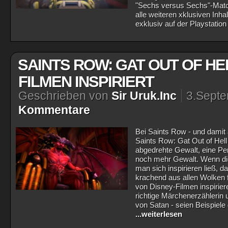
"Sechs versus Sechs"-Match
alle weiteren xklusiven Inh
exklusiv auf der Playstatio
SAINTS ROW: GAT OUT OF HEL
FILMEN INSPIRIERT
Geschrieben von
Sir Uruk.Inc
3.Sept
Kommentare
Bei Saints Row - und damit a
Saints Row: Gat Out of Hell
abgedrehte Gewalt, eine Per
noch mehr Gewalt. Wenn die
man sich inspirieren ließ, d
krachend aus allen Wolken f
von Disney-Filmen inspirie
richtige Märchenerzählerin u
von Satan - seien Beispiele 
...weiterlesen