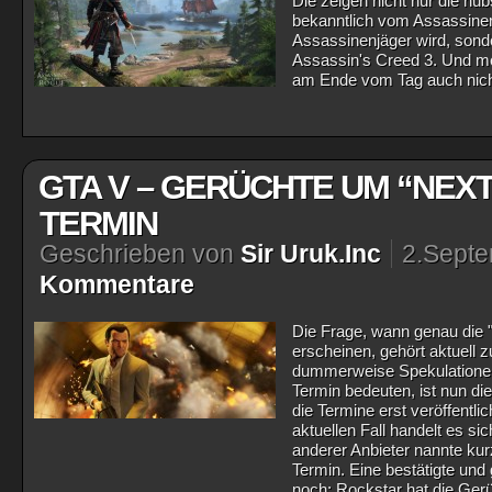
Die zeigen nicht nur die hü
bekanntlich vom Assassine
Assassinenjäger wird, sond
Assassin's Creed 3. Und me
am Ende vom Tag auch nicht
GTA V – GERÜCHTE UM “NEX
TERMIN
Geschrieben von
Sir Uruk.Inc
2.Sept
Kommentare
Die Frage, wann genau die
erscheinen, gehört aktuell z
dummerweise Spekulatione
Termin bedeuten, ist nun d
die Termine erst veröffentli
aktuellen Fall handelt es s
anderer Anbieter nannte ku
Termin. Eine bestätigte und
noch: Rockstar hat die Gerü