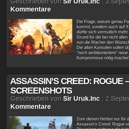
Geschrieben von
Sir Uruk.Inc
3.Sept
Kommentare
Die Frage, warum genau Far
kommt, sondern auch auf Xbo
dürfte sich vermutlich mehr a
Grund für die bei nicht all
nun die Macher den Wunsch,
Die alten Konsolen sollen ü
"noch ambitioniertere" neu
Kompromisse nötig mache
ASSASSIN’S CREED: ROGUE 
SCREENSHOTS
Geschrieben von
Sir Uruk.Inc
2.Sept
Kommentare
Zum diesen Herbst nur für 
Assassin's Creed: Rogue si