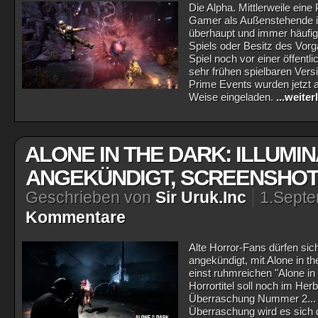
Die Alpha. Mittlerweile ein
Gamer als Außenstehende 
überhaupt und immer häufig
Spiels oder Besitz des Vor
Spiel noch vor einer öffent
sehr frühen spielbaren Ver
Prime Events wurden jetzt a
Weise eingeladen.
...weite
ALONE IN THE DARK: ILLUMIN
ANGEKÜNDIGT, SCREENSHOT
Geschrieben von
Sir Uruk.Inc
1.Sept
Kommentare
Alte Horror-Fans dürfen sic
angekündigt, mit Alone in th
einst ruhmreichen "Alone in
Horrortitel soll noch im Her
Überraschung Nummer 2... - e
Überraschung wird es sich 