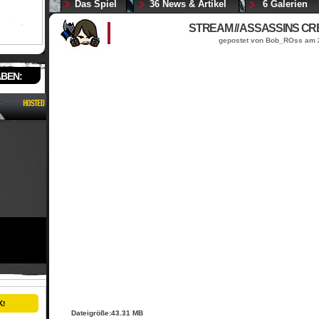
Das Spiel
36 News & Artikel
6 Galerien
STREAM // ASSASSINS CRE
gepostet von Bob_ROss am 
ABEN:
Dateigröße:43.31 MB