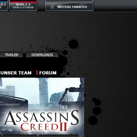
LD 3
DIABLO 3
M
DIABLO 3 FORUM