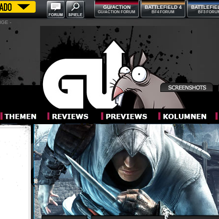
GU/ACTION
BATTLEFIELD 4
BATTLEFIE
GU/ACTION FORUM
BF4 FORUM
BF3 FORU
IGE -