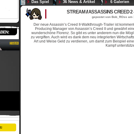
Das Spiel
36 News & Artikel
6 Galerien
STREAM // ASSASSINS CREED 
gepostet von Bob_ROss am 
Der neue Assassin’s Creed II-Walkthrough-Trailer ist komment
Producing Manager von Assassin’s Creed II und gewährt eine
ABEN:
wunderschöne Florenz. So gibt es unter anderem nun die Mögli
zu vergiften. Auch wird es dank dem neu integrierten Wirtschaf
Art und Weise Geld zu verdienen, um damit zum Beispiel ein
Kampf unterstütz