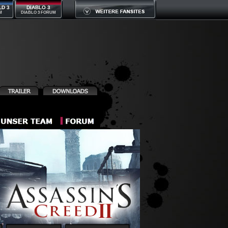
LD 3
DIABLO 3
M
DIABLO 3 FORUM