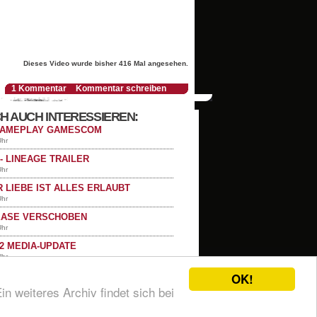
Dieses Video wurde bisher 416 Mal angesehen.
1 Kommentar
Kommentar schreiben
H AUCH INTERESSIEREN:
 GAMEPLAY GAMESCOM
Uhr
- LINEAGE TRAILER
Uhr
R LIEBE IST ALLES ERLAUBT
Uhr
LEASE VERSCHOBEN
Uhr
2 MEDIA-UPDATE
Uhr
OK!
n weiteres Archiv findet sich bei