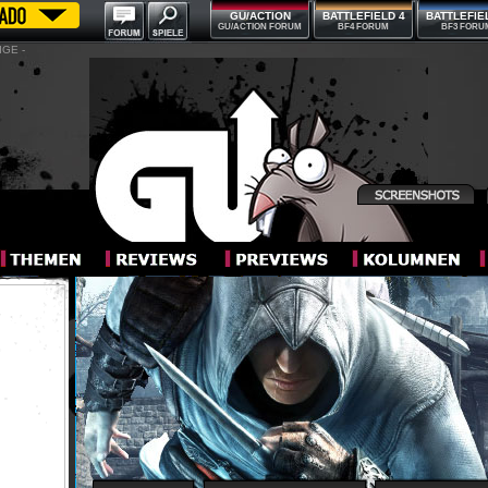
GU/ACTION
BATTLEFIELD 4
BATTLEFIE
GU/ACTION FORUM
BF4 FORUM
BF3 FORU
IGE -