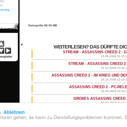
Dateigröße:88.08 MB
WEITERLESEN? DAS DÜRFTE DIC
STREAM - ASSASSINS CREED 2 -
15.09.2009 01:15 
STREAM - ASSASSINS CREED 2 
20.10.2009 15:32 
ASSASSINS CREED 2 - IM KRIEG UND DE
16.10.2009 22:14 
ASSASSINS CREED 2 - PC-RE
24.09.2009 22:29 
GROßES ASSASSINS CREED 
16.09.2009 23:23 
n.
Ablehnen
verloren gehen; es kann zu Darstellungsproblemen kommen. Ei
x
Copyright 2005-2013 by GAMERSUNITY.DE