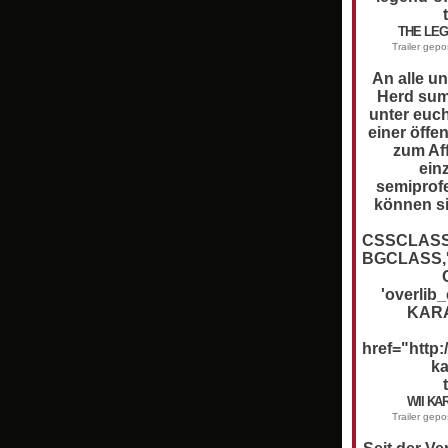
THE LEG
Trailer gep
An alle u
Herd sum
unter euch
einer öffe
zum Aff
ein
semiprof
können sic
CSSCLASS,
BGCLASS,'
'overlib
KARA
href="http
ka
WII KA
Trailer gep