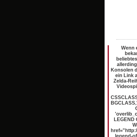
Wenn e
bekan
beliebte
allerdin
Konsolen d
ein Link 
Zelda-Rei
Videospie
CSSCLASS,
BGCLASS,'
'overlib
LEGEND 
W
href="http
legend-of