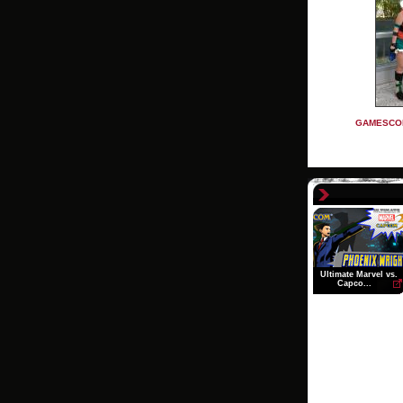
GAMESCOM
Ultimate Marvel vs.
Capco...