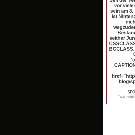
Seit der Ve
vor viel
sein am 8.
ist Ninte
nic
wegzuden
Bestand
seither Jung
CSSCLASS,
BGCLASS,'
'
CAPTION
href="htt
blog/s
SPO
Trailer gep