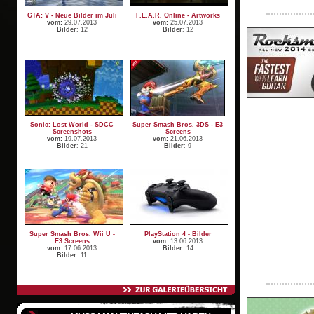
GTA: V - Neue Bilder im Juli
F.E.A.R. Online - Artworks
vom:
29.07.2013
vom:
25.07.2013
Bilder
: 12
Bilder
: 12
Sonic: Lost World - SDCC
Super Smash Bros. 3DS - E3
Screenshots
Screens
vom:
19.07.2013
vom:
21.06.2013
Bilder
: 21
Bilder
: 9
Super Smash Bros. Wii U -
PlayStation 4 - Bilder
E3 Screens
vom:
13.06.2013
vom:
17.06.2013
Bilder
: 14
Bilder
: 11