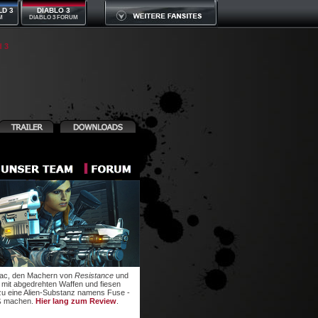
LD 3
DIABLO 3
M
DIABLO 3 FORUM
d 3
mniac, den Machern von
Resistance
und
 mit abgedrehten Waffen und fiesen
zu eine Alien-Substanz namens Fuse -
aß machen.
Hier lang zum Review
.