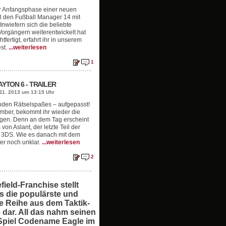
er Anfangsphase einer neuen
l den Fußball Manager 14 mit
nwiefern sich die beliebte
orgängern weiterentwickelt hat
tfertigt, erfahrt ihr in unserem
est.
...weiterlesen
1
YTON 6 - TRAILER
11. 2013 um 13:15 Uhr
den Rätselspaßes – aufgepasst!
mber, bekommt ihr wieder die
gen. Denn an dem Tag erscheint
on Aslant, der letzte Teil der
do 3DS. Wie es danach mit dem
er noch unklar.
...weiterlesen
2
field-Franchise stellt
os die populärste und
te Reihe aus dem Taktik-
 dar. All das nahm seinen
Spiel Codename Eagle im