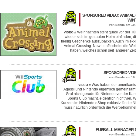
SPONSORED VIDEO: ANIMAL 
WIN
von Benda am 10.
Weihnachten steht quasi vor der Tür
VIDEO //
wieder sich im getrauten Heim einfinden, d
fleißig Geschenke auszupacken. Auch im exk
Animal Crossing: New Leaf! scheint die Wei
haben, welches schon seit längerer Zeit e
SPONSORED VIDE
von Benda am 10.
Was haben der amerikanisc
VIDEO //
Agassi und Nintendo eigentlich gemeinsam
Graf nicht gerade für Nintendo vor der Ka
Sports Club macht, eigentlich nicht viel. W
Kurzem im Nintendo eShop exklusiv für die Ni
muss natürlich ordentlich die Werbetromme
FUßBALL MANAGER 14
von Benda am 21.