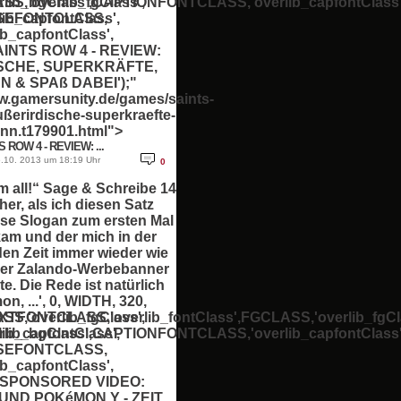
,'overlib_fgClass',
lib_bgClass',CAPTIONFONTCLASS,'overlib_capfontClass'
b_capfontClass',
SEFONTCLASS,
ib_capfontClass',
INTS ROW 4 - REVIEW:
SCHE, SUPERKRÄFTE,
 & SPAß DABEI');"
ww.gamersunity.de/games/saints-
ußerirdische-superkraefte-
nn.t179901.html">
 ROW 4 - REVIEW: ...
.10. 2013 um 18:19 Uhr
0
m all!“ Sage & Schreibe 14
 her, als ich diesen Satz
se Slogan zum ersten Mal
kam und der mich in der
den Zeit immer wieder wie
ger Zalando-Werbebanner
te. Die Rede ist natürlich
, ...', 0, WIDTH, 320,
,'overlib_fgClass',
FONTCLASS,'overlib_fontClass',FGCLASS,'overlib_fgCla
b_capfontClass',
lib_bgClass',CAPTIONFONTCLASS,'overlib_capfontClass'
SEFONTCLASS,
ib_capfontClass',
'SPONSORED VIDEO:
UND POKéMON Y - ZEIT