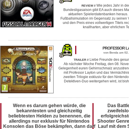
Wie jedes Jahr in d
REVIEW //
Bundesligasaison gibt EA auch dieses Ma
aktuellen Spielerdatenbanken heraus. I
Fußballsimulation im Gegensatz zu seinen V
und den Preis eines vollwertigen Titels rech
knallharten, aber ehrlichen T
PROFESSOR LA
von Benda am 02.
Liebe Freunde des gesun
TRAILER //
Ab nächster Woche Freitag, den 08. Nove
Gelegenheit euren Gehirnschmalz anzustren
mit Professor Layton und das Vermächtnis v
zweiten Trilogie exklusiv für den Ninten
Detektiven-Duo weitergehen wird, ist bish
Wenn es darum gehen würde, die
Das Battle
bekanntesten und gleichzeitig
zweifelsl
beliebtesten Helden zu benennen, die
erfolgreichs
allerdings nur exklusiv für Nintendos
Shooter Genre
Konsolen das Böse bekämpfen, dann darf
Lauf mit dem 