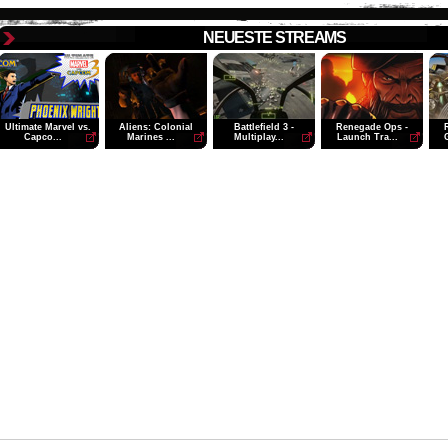
NEUESTE STREAMS
Ultimate Marvel vs.
Aliens: Colonial
Battlefield 3 -
Renegade Ops -
Capco...
Marines ...
Multiplay...
Launch Tra...