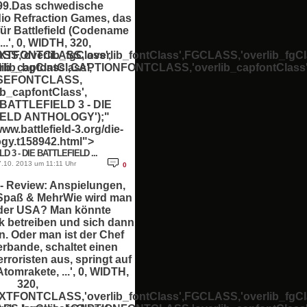
99.Das schwedische
dio Refraction Games, das
für Battlefield (Codename
...', 0, WIDTH, 320,
,'overlib_fgClass',
FONTCLASS,'overlib_fontClass',FGCLASS,'overlib_fgCla
b_capfontClass',
lib_bgClass',CAPTIONFONTCLASS,'overlib_capfontClass'
SEFONTCLASS,
ib_capfontClass',
BATTLEFIELD 3 - DIE
ELD ANTHOLOGY');"
www.battlefield-3.org/die-
gy.t158942.html">
D 3 - DIE BATTLEFIELD ...
.10. 2013 um 11:11 Uhr
0
 - Review: Anspielungen,
 Spaß & MehrWie wird man
 der USA? Man könnte
ik betreiben und sich dann
n. Oder man ist der Chef
erbande, schaltet einen
rroristen aus, springt auf
Atomrakete, ...', 0, WIDTH,
320,
FONTCLASS,'overlib_fontClass',FGCLASS,'overlib_fgCla