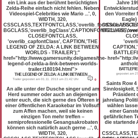
ein Link aus der berühmt berüchtigten
Jahre 19
Zelda-Reihe einfach nicht fehlen. Neben
Entwicklerstu
Videospiel-Celebrities wie Mario ...', 0,
den Vorreiter 
WIDTH, 320,
Eagle) 
CSSCLASS,TEXTFONTCLASS,'overlib_fontClass',FGCLASS
CSSCLASS,TEXT
BGCLASS,'overlib_bgClass',CAPTIONFONTCLASS,'overli
BGCLASS,'over
CLOSEFONTCLASS,
CLO
'overlib_capfontClass', CAPTION,'THE
'overl
LEGEND OF ZELDA: A LINK BETWEEN
CAPTION,'
WORLDS - TRAILER');"
BATTLEFI
href="http://www.gamersunity.de/games/the-
href="http://
legend-of-zelda-a-link-between-worlds-
antholo
trailer.t180194.html">
BATTLEFIEL
gepostet am 27
THE LEGEND OF ZELDA: A LINK BETWEEN ...
Trailer gepostet am 01.11. 2013 um 21:42 Uhr
0
Saints Row 4
An alle unter der Dusche singer und am
Sinnlosigkeit,
Herd summer oder auch an diejenigen
Präsident
unter euch, die sich gerne des Öfteren in
jahrelang Polit
einer öffentlichen Karaokebar im Vollsuff
wählen lasse
zum Affen machen, weil sie keinen
einer Ganst
einzigen Ton mehr treffen –
gefährlichen Te
semiprofessionelle Gesangsakrobaten
die startende 
können sich natürlich auch gerne ...', 0,
WIDTH, 320,
CSSCLASS,TEXT