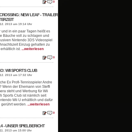
0
CROSSING: NEW LEAF - TRAILER
TERZEIT
12. 2013 um 19:14 Uhr
 und in ein paar Tagen heißt es
ie Bäuche voll zu schlagen und
lusiven Nintendo 3DS Videospiel
hnachtszeit Einzug gehalten zu
rhältlich ist.
...weiterlesen
0
O: WII SPORTS CLUB
12. 2013 um 17:32 Uhr
he Ex Profi-Tennisspieler Andre
? Wenn der Ehemann von Steffi
mera steht und Werbung für Wii
ii Sports Club ist nämlich seit
ntendo Wii U erhältlich und dafür
l gerührt werden.
...weiterlesen
0
 - UNSER SPIELBERICHT
11. 2013 um 15:00 Uhr