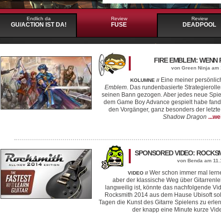
Endlich da
Review
Review
GU/ACTION IST DA!
FUSE
DEADPOOL
FIRE EMBLEM: WENN 
von Green Ninja am 
Eine meiner persönlich
KOLUMNE //
Emblem
. Das rundenbasierte Strategierolle
seinen Bann gezogen. Aber jedes neue Spiel 
dem Game Boy Advance gespielt habe fand i
den Vorgänger, ganz besonders der letzte 
Shadow Dragon
...w
SPONSORED VIDEO: ROCKSMI
von Benda am 11.
Wer schon immer mal lerne
VIDEO //
aber der klassische Weg über Gitarrenle
langweilig ist, könnte das nachfolgende Vid
Rocksmith 2014 aus dem Hause Ubisoft soll
Tagen die Kunst des Gitarre Spielens zu erle
der knapp eine Minute kurze Vid