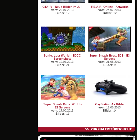
GTA: V - Neue Bilder im Juli
F.E.A.R. Online - Artworks
vom:
29.07.2013
vom:
25.07.2013
Bilder
: 12
Bilder
: 12
Sonic: Lost World - SDCC
Super Smash Bros. 3DS - E3
Screenshots
Screens
vom:
19.07.2013
vom:
21.06.2013
Bilder
: 21
Bilder
: 9
Super Smash Bros. Wii U -
PlayStation 4 - Bilder
E3 Screens
vom:
13.06.2013
vom:
17.06.2013
Bilder
: 14
Bilder
: 11