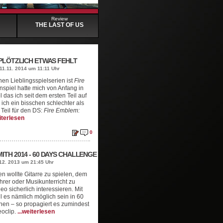
Review
THE LAST OF US
PLÖTZLICH ETWAS FEHLT
11.11. 2014 um 11:11 Uhr
en Lieblingsspielserien ist
Fire
nspiel hatte mich von Anfang in
das ich seit dem ersten Teil auf
ch ein bisschen schlechter als
Teil für den DS:
Fire Emblem:
eiterlesen
0
TH 2014 - 60 DAYS CHALLENGE
12. 2013 um 21:45 Uhr
n wollte Gitarre zu spielen, dem
hrer oder Musikunterricht zu
eo sicherlich interessieren. Mit
 es nämlich möglich sein in 60
rnen – so propagiert es zumindest
eoclip.
...weiterlesen