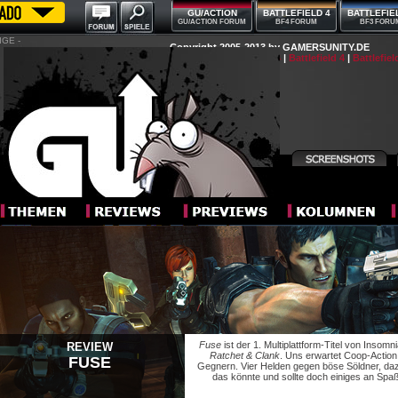
GU/ACTION
BATTLEFIELD 4
BATTLEFIE
GU/ACTION FORUM
BF4 FORUM
BF3 FORU
IGE -
Copyright 2005-2013 by GAMERSUNITY.DE
Impressum
|
Werben
|
Warcraft 4
|
Battlefield 4
|
Battlefiel
Fuse
ist der 1. Multiplattform-Titel von Inso
REVIEW
Ratchet & Clank
. Uns erwartet Coop-Action
FUSE
Gegnern. Vier Helden gegen böse Söldner, da
das könnte und sollte doch einiges an Sp