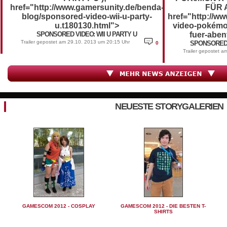
href="http://www.gamersunity.de/benda-
FÜR 
blog/sponsored-video-wii-u-party-
href="http://w
u.t180130.html">
video-pokémo
SPONSORED VIDEO: WII U PARTY U
fuer-aben
Trailer gepostet am 29.10. 2013 um 20:15 Uhr
SPONSORED 
0
Trailer gepostet 
NEUESTE STORYGALERIEN
GAMESCOM 2012 - COSPLAY
GAMESCOM 2012 - DIE BESTEN T-
SHIRTS