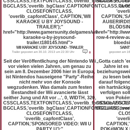
CSSCLASS,TEXTFONTCLASS,'overlib_fontClass',FGCLASS
BGCLASS,'over
BGCLASS,'overlib_bgClass',CAPTIONFONTCLASS,'overli
CLO
CLOSEFONTCLASS,
'overl
'overlib_capfontClass', CAPTION,'WII
CAPTION,'SA
KARAOKE U BY JOYSOUND -
AUßERIRDI
TRAILER');"
BLÖDSINN
href="http://www.gamersunity.de/games/wii-
href="http://w
karaoke-u-by-joysound-
row-4-review-a
trailer.t180145.html">
bloedsi
WII KARAOKE U BY JOYSOUND - TRAILER
SAINTS
Trailer gepostet am 30.10. 2013 um 22:30 Uhr
gepostet am 16
0
Seit der Veröffentlichung der Nintendo Wii
„Gotta catch 'e
vor vielen vielen Jahren, um genau zu
Jahre ist es
sein am 8. Dezember 2006 hier in Europa,
beziehungswei
ist Nintendos hauseigene "Party"-Reihe
zu lesen be
nicht mehr von der Konsole
darauf folgen
wegzudenken. Was damals zum festen
ein hartnäcki
Bestandteil der Wii avancierte lässt
verfolgen soll
seither Jung und Alt vor ...', 0, WIDTH, 320,
von Pokémon
CSSCLASS,TEXTFONTCLASS,'overlib_fontClass',FGCLASS
CSSCLASS,TEXT
BGCLASS,'overlib_bgClass',CAPTIONFONTCLASS,'overli
BGCLASS,'over
CLOSEFONTCLASS,
CLO
'overlib_capfontClass',
'overl
CAPTION,'SPONSORED VIDEO: WII U
CAPTION,
PARTY U');"
POKéMON X 