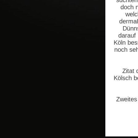
suchten
doch n
welc
dermaß
Dünns
darauf
Köln bes
noch seh
Zitat
Kölsch be
Zweites