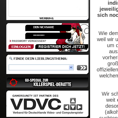
indi
jeweili
sich no
Wie dem
weil wir
PASSWORT VERGESSEN?
um d
aus
vorher
groß
offiziel
welchem
Wir sc
weit 
desor
(alko