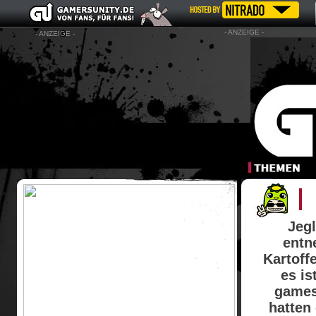
- ANZEIGE -
- ANZEIGE -
Jeg
entn
Kartoff
es is
games
hatten