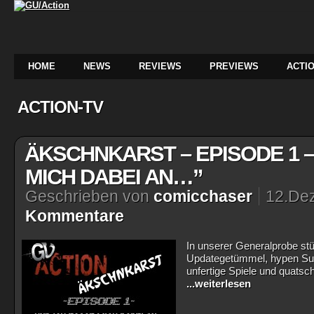
HOME
NEWS
REVIEWS
PREVIEWS
ACTIO
ACTION-TV
ÄKSCHNKARST – EPISODE 1 –
MICH DABEI AN…”
Geschrieben von
comicchaser
12.De
Kommentare
In unserer Generalprobe st
Updategetümmel, hypen Suda
unfertige Spiele und quats
...weiterlesen