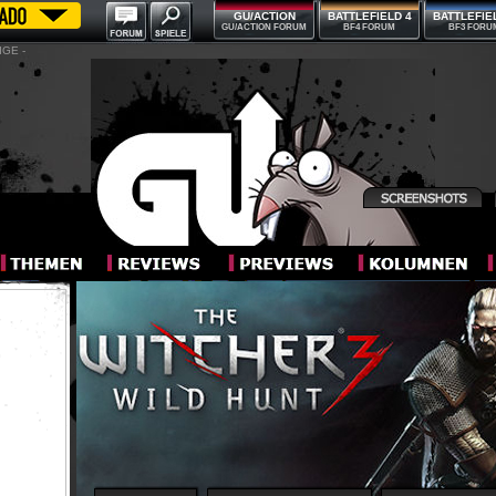
GU/ACTION
BATTLEFIELD 4
BATTLEFIE
GU/ACTION FORUM
BF4 FORUM
BF3 FORU
IGE -