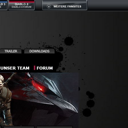
LD 3
DIABLO 3
M
DIABLO 3 FORUM