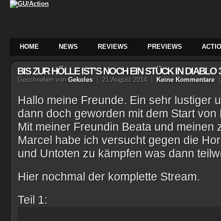
HOME
NEWS
REVIEWS
PREVIEWS
ACTIO
BIS ZUR HÖLLE IST’S NOCH EIN STÜCK IN DIABLO
Geschrieben von
Gekoles
21.August.2014
Keine Kommentare
Hallo meine Freunde. Ein sehr lustiger u
dann doch geworden mit dem Start von D
Mit meiner Freundin Beata und meinen
Marcel habe ich versucht gegen die H
und Untoten zu kämpfen was dann teilwe
Hier nochmal der komplette Stream.
Teil 1: