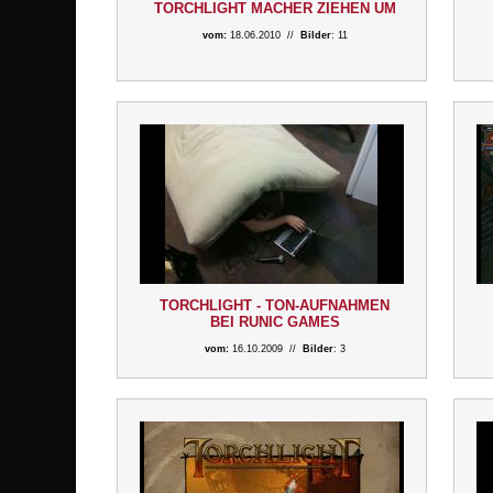
TORCHLIGHT MACHER ZIEHEN UM
vom:
18.06.2010 //
Bilder
: 11
TORCHLIGHT - TON-AUFNAHMEN
BEI RUNIC GAMES
vom:
16.10.2009 //
Bilder
: 3