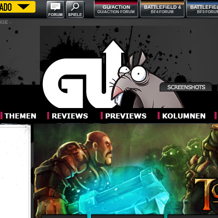
GU/ACTION
BATTLEFIELD 4
BATTLEFIE
GU/ACTION FORUM
BF4 FORUM
BF3 FORU
IGE -