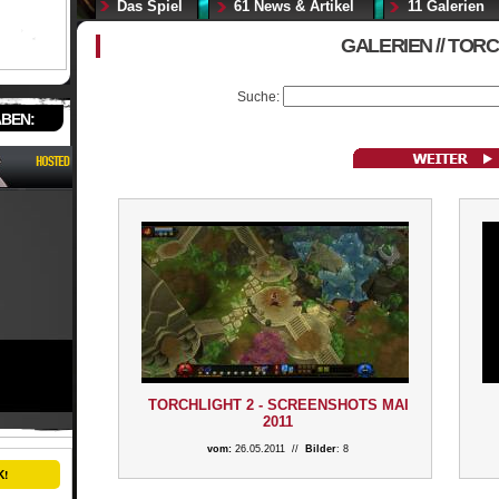
Das Spiel
61 News & Artikel
11 Galerien
GALERIEN // TORC
Suche:
ABEN:
TORCHLIGHT 2 - SCREENSHOTS MAI
2011
vom:
26.05.2011 //
Bilder
: 8