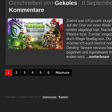
Geschrieben von
Gekoles
8.Septembe
Kommentare
Zuerst war ich ja sehr skept
auf der One vor einer Weile
wieder abgelegt hab. Nachd
Pflanze bzw. Zombie losgez
doch Mega Spaßig aus. Da 
möchte ich euch hiermit no
Destiny-Stream reinzuscha
beginnen und irgendwann i
enden wird.
...weiterlesen
1
2
3
4
5
6
Nächste
Copyright © Gamersunity 2013 |
Impressum
|
Kontakt