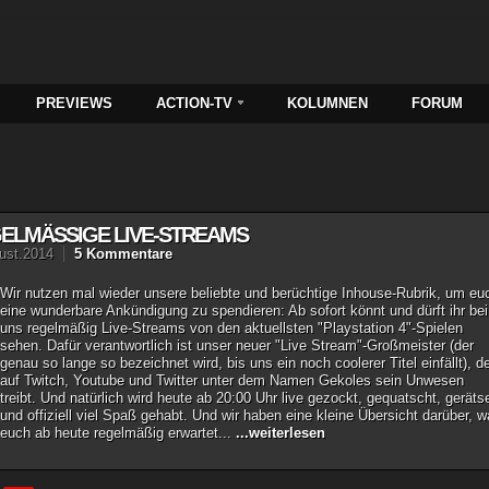
PREVIEWS
ACTION-TV
KOLUMNEN
FORUM
ELMÄSSIGE LIVE-STREAMS
ust.2014
5 Kommentare
Wir nutzen mal wieder unsere beliebte und berüchtige Inhouse-Rubrik, um eu
eine wunderbare Ankündigung zu spendieren: Ab sofort könnt und dürft ihr bei
uns regelmäßig Live-Streams von den aktuellsten "Playstation 4"-Spielen
sehen. Dafür verantwortlich ist unser neuer "Live Stream"-Großmeister (der
genau so lange so bezeichnet wird, bis uns ein noch coolerer Titel einfällt), d
auf Twitch, Youtube und Twitter unter dem Namen Gekoles sein Unwesen
treibt. Und natürlich wird heute ab 20:00 Uhr live gezockt, gequatscht, gerätse
und offiziell viel Spaß gehabt. Und wir haben eine kleine Übersicht darüber, 
euch ab heute regelmäßig erwartet...
...weiterlesen