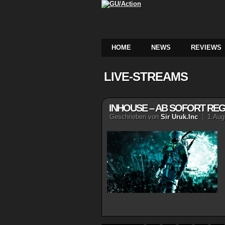
HOME
NEWS
REVIEWS
LIVE-STREAMS
INHOUSE – AB SOFORT REG
Geschrieben von
Sir Uruk.Inc
1.Aug