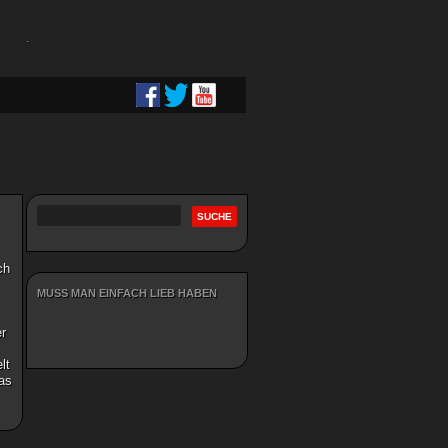
.
ch
MUSS MAN EINFACH LIEB HABEN
er
lt
was